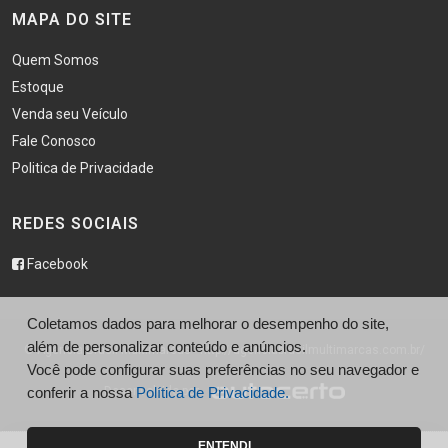
MAPA DO SITE
Quem Somos
Estoque
Venda seu Veículo
Fale Conosco
Politica de Privacidade
REDES SOCIAIS
Facebook
Coletamos dados para melhorar o desempenho do site,
além de personalizar conteúdo e anúncios.
© Agência Brasil Multimarcas - http://agenciabrasilmultimarcas.com.br/
Você pode configurar suas preferências no seu navegador e
Desenvolvido por
conferir a nossa
Política de Privacidade.
ENTENDI