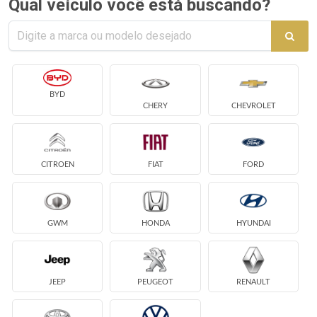
Qual veículo você está buscando?
BYD
CHERY
CHEVROLET
CITROEN
FIAT
FORD
GWM
HONDA
HYUNDAI
JEEP
PEUGEOT
RENAULT