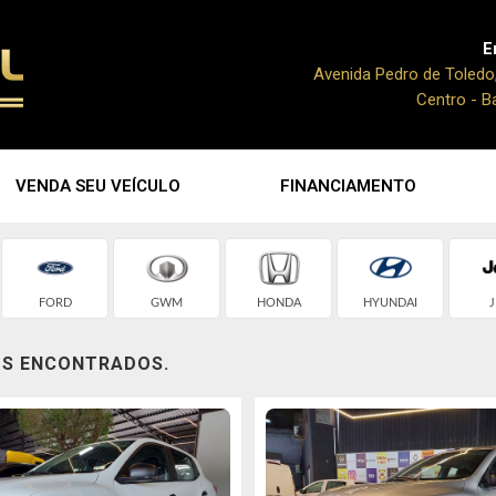
E
Avenida Pedro de Toledo
Centro - B
VENDA SEU VEÍCULO
FINANCIAMENTO
FORD
GWM
HONDA
HYUNDAI
J
OS ENCONTRADOS.