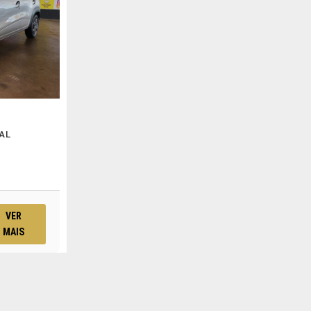
AL
VER
MAIS