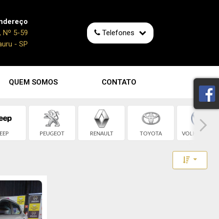
ndereço
, Nº 5-59
Telefones
auru - SP
QUEM SOMOS
CONTATO
EEP
PEUGEOT
RENAULT
TOYOTA
VOLKSWAGEN
Toggle 