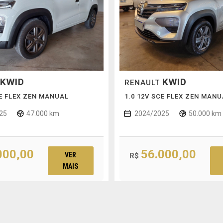
KWID
KWID
RENAULT
CE FLEX ZEN MANUAL
1.0 12V SCE FLEX ZEN MANU
25
47.000 km
2024/2025
50.000 km
000,00
56.000,00
VER
R$
MAIS