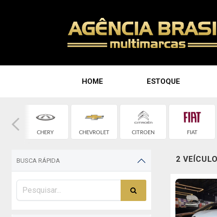
HOME
ESTOQUE
D
CHERY
CHEVROLET
CITROEN
FIAT
2 VEÍCUL
BUSCA RÁPIDA