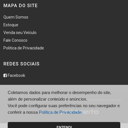
MAPA DO SITE
Quem Somos
Estoque
Venda seu Veículo
Fale Conosco
Politica de Privacidade
REDES SOCIAIS
Facebook
Coletamos dados para melhorar o desempenho do site,
além de personalizar conteúdo e anúncios.
© Agência Brasil Multimarcas - http://agenciabrasilmultimarcas.com.br/
Você pode configurar suas preferências no seu navegador e
Desenvolvido por
conferir a nossa
Política de Privacidade.
ENTENDI