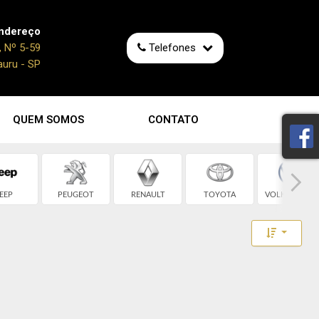
ndereço
, Nº 5-59
Telefones
auru - SP
QUEM SOMOS
CONTATO
EEP
PEUGEOT
RENAULT
TOYOTA
VOLKSWAGEN
Toggle 