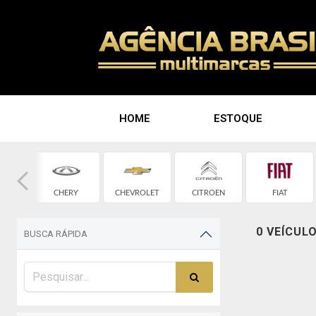
HOME
ESTOQUE
D
CHERY
CHEVROLET
CITROEN
FIAT
0 VEÍCUL
BUSCA RÁPIDA