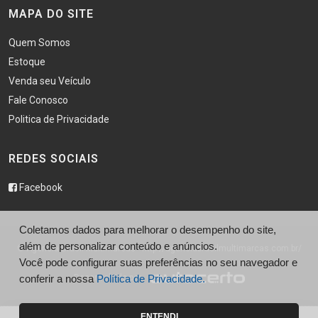
MAPA DO SITE
Quem Somos
Estoque
Venda seu Veículo
Fale Conosco
Politica de Privacidade
REDES SOCIAIS
Facebook
Coletamos dados para melhorar o desempenho do site,
além de personalizar conteúdo e anúncios.
© Agência Brasil Multimarcas - http://agenciabrasilmultimarcas.com.br/
Você pode configurar suas preferências no seu navegador e
Desenvolvido por
conferir a nossa
Política de Privacidade.
ENTENDI